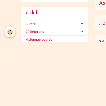
As
Le club
Le
Bureau
CR Réunions
Historique du club
M 
A vendre
La bricole
Les bénévoles
Les bénévoles