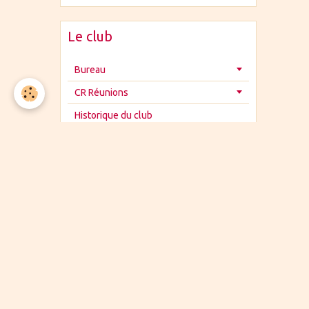
Le club
Bureau
CR Réunions
Historique du club
A vendre
La bricole
Les bénévoles
Les bénévoles