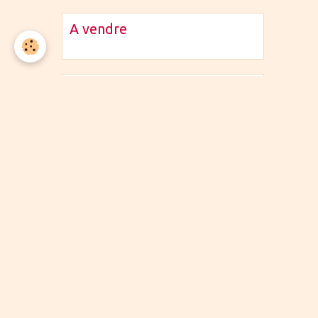
A vendre
La bricole
Les bénévoles
Les bénévoles
Nos bonnes adresses
Nos bonnes adresses