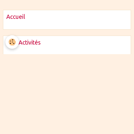
Accueil
Nos Activités
Programme
1
Activités 2026
6
Du coté des adhérents
0
Historique des sorties
0
Le club
Bureau
CR Réunions